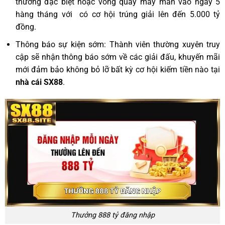
thưởng đặc biệt hoặc vòng quay may mắn vào ngày 5
hàng tháng với có cơ hội trúng giải lên đến 5.000 tỷ
đồng.
Thông báo sự kiện sớm: Thành viên thường xuyên truy
cập sẽ nhận thông báo sớm về các giải đấu, khuyến mãi
mới đảm bảo không bỏ lỡ bất kỳ cơ hội kiếm tiền nào tại
nhà cái SX88
.
Thưởng 888 tỷ đăng nhập