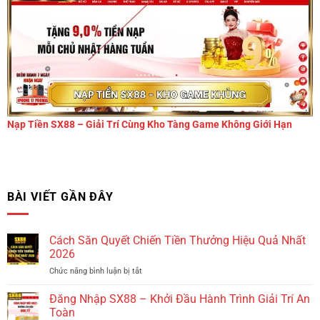
Nạp Tiền SX88 – Giải Trí Cùng Kho Tàng Game Không Giới Hạn
BÀI VIẾT GẦN ĐÂY
Cách Săn Quyết Chiến Tiền Thưởng Hiệu Quả Nhất
2026
Chức năng bình luận bị tắt
ở
Cách
Săn
Đăng Nhập SX88 – Khởi Đầu Hành Trình Giải Trí An
Quyết
Toàn
Chiến