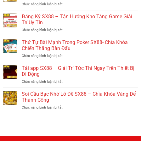
Chức năng bình luận bị tắt
ở
Tiền
Đăng
Thưởng
Nhập
Đăng Ký SX88 – Tận Hưởng Kho Tàng Game Giải
Hiệu
SX88
Quả
Trí Uy Tín
–
Nhất
Chức năng bình luận bị tắt
ở
Khởi
2026
Đăng
Đầu
Ký
Thứ Tự Bài Mạnh Trong Poker SX88- Chìa Khóa
Hành
SX88
Trình
Chiến Thắng Bàn Đấu
–
Giải
Chức năng bình luận bị tắt
ở
Tận
Trí
Thứ
Hưởng
An
Tự
Tải app SX88 – Giải Trí Tức Thì Ngay Trên Thiết Bị
Kho
Toàn
Bài
Tàng
Di Động
Mạnh
Game
Chức năng bình luận bị tắt
ở
Trong
Giải
Tải
Poker
Trí
app
Soi Cầu Bạc Nhớ Lô Đề SX88 – Chìa Khóa Vàng Để
SX88-
Uy
SX88
Chìa
Thành Công
Tín
–
Khóa
Chức năng bình luận bị tắt
ở
Giải
Chiến
Soi
Trí
Thắng
Cầu
Tức
Bàn
Bạc
Thì
Đấu
Nhớ
Ngay
Lô
Trên
Đề
Thiết