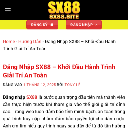
ĐĂNG KÝ
ĐĂNG NHẬP
Home
-
Hướng Dẫn
-
Đăng Nhập SX88 – Khởi Đầu Hành
Trình Giải Trí An Toàn
Đăng Nhập SX88 – Khởi Đầu Hành Trình
Giải Trí An Toàn
ĐĂNG VÀO
1 THÁNG 12, 2025
BỞI
TONY LÊ
Đăng nhập
SX88
là bước quan trọng đầu tiên mà thành viên
cần thực hiện trước khi tham gia vào thế giới giải trí đỉnh
cao. Trang web luôn đảm bảo tính minh bạch, an toàn trong
quá trình truy cập nhằm đảm bảo quyền lợi cho dân cược.
Anh em tìm hiểu quy trình ngay sau đây để từ đó tận hưởng