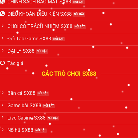
CHÍNH SÁCH BẢO MẬT SX88
ĐIỀU KHOẢN ĐIỀU KIỆN SX88
CHƠI CÓ TRÁCH NHIỆM SX88
Đối Tác Game SX88
ĐẠI LÝ SX88
Tác giả
CÁC TRÒ CHƠI SX88
Bắn cá SX88
Game bài SX88
Live Casino SX88
Nổ hũ SX88