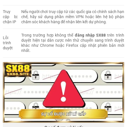
Truy
Nếu người chơi truy cập từ các quốc gia có chính sách hạn
cập bị
chế, hãy sử dụng phần mềm VPN hoặc liên hệ bộ phận
chặn IP
chăm sóc khách hàng để nhận liên kết dự phòng.
Trong trường hợp không thể
đăng nhập SX88
trên trình
Lỗi
duyệt hiện tại dân cược nên thử chuyển sang trình duyệt
trình
khác như Chrome hoặc Firefox cập nhật phiên bản mới
duyệt
nhất.