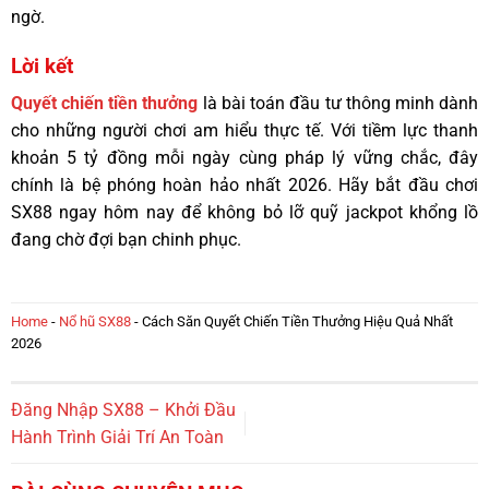
ngờ.
Lời kết
Quyết chiến tiền thưởng
là bài toán đầu tư thông minh dành
cho những người chơi am hiểu thực tế. Với tiềm lực thanh
khoản 5 tỷ đồng mỗi ngày cùng pháp lý vững chắc, đây
chính là bệ phóng hoàn hảo nhất 2026. Hãy bắt đầu chơi
SX88 ngay hôm nay để không bỏ lỡ quỹ jackpot khổng lồ
đang chờ đợi bạn chinh phục.
Home
-
Nổ hũ SX88
-
Cách Săn Quyết Chiến Tiền Thưởng Hiệu Quả Nhất
2026
Đăng Nhập SX88 – Khởi Đầu
Hành Trình Giải Trí An Toàn