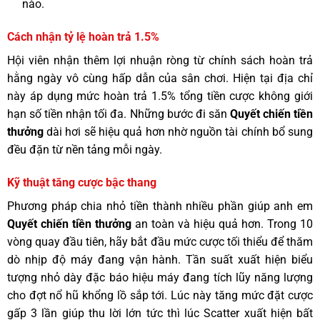
nào.
Cách nhận tỷ lệ hoàn trả 1.5%
Hội viên nhận thêm lợi nhuận ròng từ chính sách hoàn trả
hằng ngày vô cùng hấp dẫn của sân chơi. Hiện tại địa chỉ
này áp dụng mức hoàn trả 1.5% tổng tiền cược không giới
hạn số tiền nhận tối đa. Những bước đi săn
Quyết chiến tiền
thưởng
dài hơi sẽ hiệu quả hơn nhờ nguồn tài chính bổ sung
đều đặn từ nền tảng mỗi ngày.
Kỹ thuật tăng cược bậc thang
Phương pháp chia nhỏ tiền thành nhiều phần giúp anh em
Quyết chiến tiền thưởng
an toàn và hiệu quả hơn. Trong 10
vòng quay đầu tiên, hãy bắt đầu mức cược tối thiểu để thăm
dò nhịp độ máy đang vận hành. Tần suất xuất hiện biểu
tượng nhỏ dày đặc báo hiệu máy đang tích lũy năng lượng
cho đợt nổ hũ khổng lồ sắp tới. Lúc này tăng mức đặt cược
gấp 3 lần giúp thu lời lớn tức thì lúc Scatter xuất hiện bất