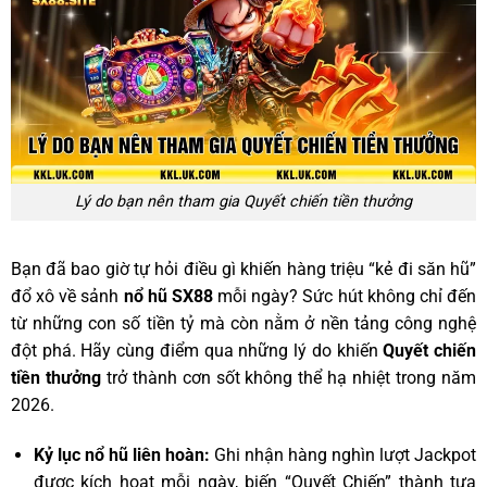
Lý do bạn nên tham gia Quyết chiến tiền thưởng
Bạn đã bao giờ tự hỏi điều gì khiến hàng triệu “kẻ đi săn hũ”
đổ xô về sảnh
nổ hũ SX88
mỗi ngày? Sức hút không chỉ đến
từ những con số tiền tỷ mà còn nằm ở nền tảng công nghệ
đột phá. Hãy cùng điểm qua những lý do khiến
Quyết chiến
tiền thưởng
trở thành cơn sốt không thể hạ nhiệt trong năm
2026.
Kỷ lục nổ hũ liên hoàn:
Ghi nhận hàng nghìn lượt Jackpot
được kích hoạt mỗi ngày, biến “Quyết Chiến” thành tựa