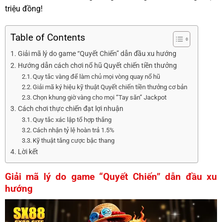
triệu đồng!
Table of Contents
Giải mã lý do game “Quyết Chiến” dẫn đầu xu hướng
Hướng dẫn cách chơi nổ hũ Quyết chiến tiền thưởng
Quy tắc vàng để làm chủ mọi vòng quay nổ hũ
Giải mã ký hiệu kỹ thuật Quyết chiến tiền thưởng cơ bản
Chọn khung giờ vàng cho mọi “Tay săn” Jackpot
Cách chơi thực chiến đạt lợi nhuận
Quy tắc xác lập tổ hợp thắng
Cách nhận tỷ lệ hoàn trả 1.5%
Kỹ thuật tăng cược bậc thang
Lời kết
Giải mã lý do game “Quyết Chiến” dẫn đầu xu
hướng