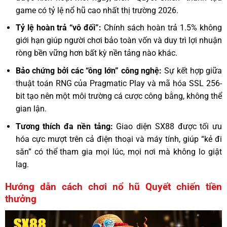
game có tỷ lệ nổ hũ cao nhất thị trường 2026.
Tỷ lệ hoàn trả “vô đối”:
Chính sách hoàn trả 1.5% không
giới hạn giúp người chơi bảo toàn vốn và duy trì lợi nhuận
ròng bền vững hơn bất kỳ nền tảng nào khác.
Bảo chứng bởi các “ông lớn” công nghệ:
Sự kết hợp giữa
thuật toán RNG của Pragmatic Play và mã hóa SSL 256-
bit tạo nên một môi trường cá cược công bằng, không thể
gian lận.
Tương thích đa nền tảng:
Giao diện SX88 được tối ưu
hóa cực mượt trên cả điện thoại và máy tính, giúp “kẻ đi
săn” có thể tham gia mọi lúc, mọi nơi mà không lo giật
lag.
Hướng dẫn cách chơi nổ hũ Quyết chiến tiền
thưởng