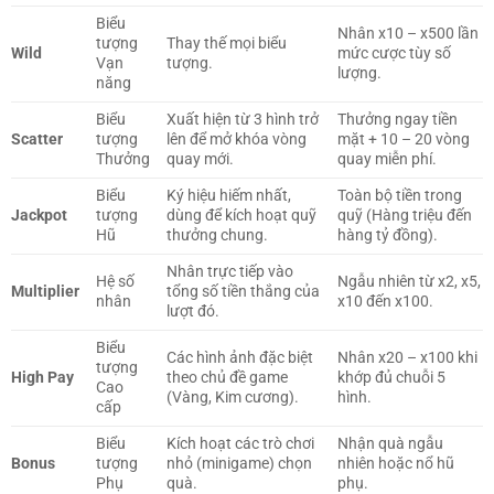
Biểu
Nhân x10 – x500 lần
tượng
Thay thế mọi biểu
Wild
mức cược tùy số
Vạn
tượng.
lượng.
năng
Biểu
Xuất hiện từ 3 hình trở
Thưởng ngay tiền
Scatter
tượng
lên để mở khóa vòng
mặt + 10 – 20 vòng
Thưởng
quay mới.
quay miễn phí.
Biểu
Ký hiệu hiếm nhất,
Toàn bộ tiền trong
Jackpot
tượng
dùng để kích hoạt quỹ
quỹ (Hàng triệu đến
Hũ
thưởng chung.
hàng tỷ đồng).
Nhân trực tiếp vào
Hệ số
Ngẫu nhiên từ x2, x5,
Multiplier
tổng số tiền thắng của
nhân
x10 đến x100.
lượt đó.
Biểu
Các hình ảnh đặc biệt
Nhân x20 – x100 khi
tượng
High Pay
theo chủ đề game
khớp đủ chuỗi 5
Cao
(Vàng, Kim cương).
hình.
cấp
Biểu
Kích hoạt các trò chơi
Nhận quà ngẫu
Bonus
tượng
nhỏ (minigame) chọn
nhiên hoặc nổ hũ
Phụ
quà.
phụ.