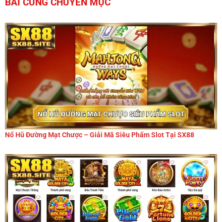
BÀI CÙNG CHUYÊN MỤC
Nổ Hũ Đường Mạt Chược – Giải Mã Siêu Phẩm Slot Tại SX88