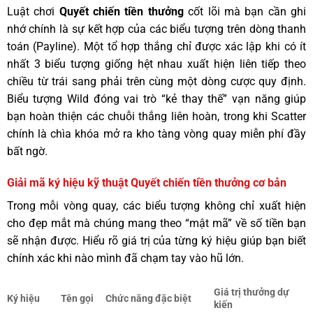
Luật chơi
Quyết chiến tiền thưởng
cốt lõi mà bạn cần ghi
nhớ chính là sự kết hợp của các biểu tượng trên dòng thanh
toán (Payline). Một tổ hợp thắng chỉ được xác lập khi có ít
nhất 3 biểu tượng giống hệt nhau xuất hiện liên tiếp theo
chiều từ trái sang phải trên cùng một dòng cược quy định.
Biểu tượng Wild đóng vai trò “kẻ thay thế” vạn năng giúp
bạn hoàn thiện các chuỗi thắng liên hoàn, trong khi Scatter
chính là chìa khóa mở ra kho tàng vòng quay miễn phí đầy
bất ngờ.
Giải mã ký hiệu kỹ thuật Quyết chiến tiền thưởng cơ bản
Trong mỗi vòng quay, các biểu tượng không chỉ xuất hiện
cho đẹp mắt mà chúng mang theo “mật mã” về số tiền bạn
sẽ nhận được. Hiểu rõ giá trị của từng ký hiệu giúp bạn biết
chính xác khi nào mình đã chạm tay vào hũ lớn.
Giá trị thưởng dự
Ký hiệu
Tên gọi
Chức năng đặc biệt
kiến